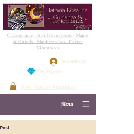
Cartomancie - Arts Divinatoires - Magie
& Rituels - Manifestation - Prières
Vibratoires
Se connecter
Voir les points
Ton Panier Magique
Menu
Post