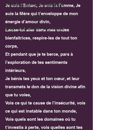
Thérapies Soins énergétiques
Je suis l’Enfant, Je suis la Femme, Je 
suis la Mère qui t’enveloppe de mon 
Défi 31 jours connexion abondance
énergie d’amour divin, 
Tirages Boussole / Guidances
Laisse-toi aller dans mes ondes 
bienfaitrices, respire-les de tout ton 
corps, 
Et pendant que je te berce, pars à 
l’exploration de tes sentiments 
intérieurs,
Je bénis tes yeux et ton cœur, et leur 
transmets le don de la vision divine afin 
que tu voies,
Vois ce qui te cause de l’insécurité, vois 
ce qui est instable dans ton monde,
Vois quels sont les domaines où tu 
t’investis à perte, vois quelles sont tes 