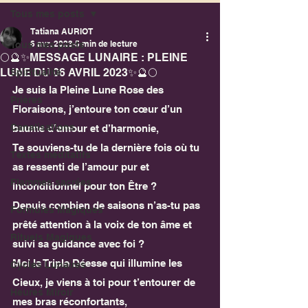
Tous mes posts
Tatiana AURIOT
6 avr. 2023
5 min de lecture
Tous mes posts
🌕🔮✨MESSAGE LUNAIRE : PLEINE
LUNE DU 06 AVRIL 2023✨🔮🌕
Spiritualité
Je suis la Pleine Lune Rose des 
Prières
Floraisons, j’entoure ton cœur d’un 
Canalisations
baume d’amour et d’harmonie,
Te souviens-tu de la dernière fois où tu 
Textes méditatifs
as ressenti de l’amour pur et 
Flammes sacrées
inconditionnel pour ton Être ?
Depuis combien de saisons n’as-tu pas 
Formules Magiques
prêté attention à la voix de ton âme et 
Rituels Magiques
suivi sa guidance avec foi ?
Moi la Triple Déesse qui illumine les 
Cycles Lunaires
Cieux, je viens à toi pour t’entourer de 
Heures Miroir
mes bras réconfortants,