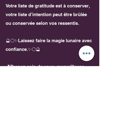
Votre liste de gratitude est à conserver, 
votre liste d’intention peut être brûlée 
ou conservée selon vos ressentis.
🔮🌕✨Laissez faire la magie lunaire avec 
confiance.✨🌕🔮
💕Prenez soin de vous, merveilleuse 
Pleine Lune à tous et que la Déesse 
vous Garde💕
Texte non libre de droit : Tatiana 
Roseline 
Artiste illustration : Bob 
Ross