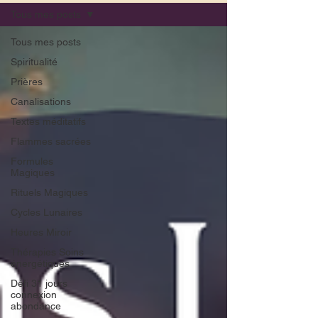
Tous mes posts
Tous mes posts
Spiritualité
Prières
Canalisations
Textes méditatifs
Flammes sacrées
Formules
Magiques
Rituels Magiques
Cycles Lunaires
Heures Miroir
Thérapies Soins
énergétiques
Défi 31 jours
connexion
abondance