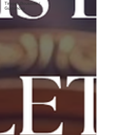
Tirages Boussole /
Guidances