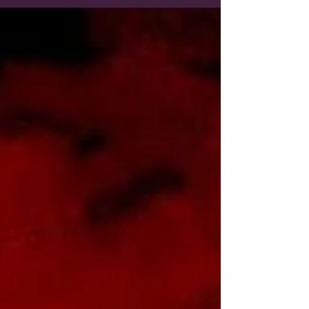
patience avant de recevoir ton Tirage 😉😉😉🙏🏽
mais promis tous les Tirages seront fait avec
amour, sérieux et bienveillance 🧡🎆 🌿En ce
moment, tu es peut-être dans une phase de
questionnement, de transition, ou de réalignement
intérieur… Entre ce que tu ressens, ce que tu dois
comprendre et les décisions à prendre, il est
parfois diffi