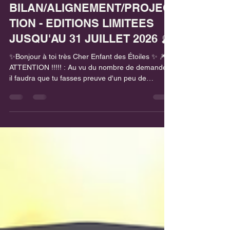
✨🪬TIRAGES MAGIQUES
BILAN/ALIGNEMENT/PROJEC
TION - EDITIONS LIMITEES
JUSQU'AU 31 JUILLET 2026 🔮
✨Bonjour à toi très Cher Enfant des Étoiles ✨ 🎆
ATTENTION !!!!! : Au vu du nombre de demandes,
il faudra que tu fasses preuve d'un peu de
patience avant de recevoir ton Tirage 😉😉😉🙏🏽
mais promis tous les Tirages seront fait avec
amour, sérieux et bienveillance 🧡🎆 ✨ Et si on
faisait le point pour ouvrir grand les portes de tes
6 prochains mois ? ✨ 💫On arrive exactement à la
moitié de l'année. C’est le moment parfait pour
s’arrêter, respirer, regarder en arrière avec bie