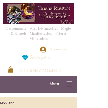
Cartomancie - Arts Divinatoires - Magie
& Rituels - Manifestation - Prières
Vibratoires
Se connecter
Voir les points
Ton Panier Magique
Menu
Mon Blog