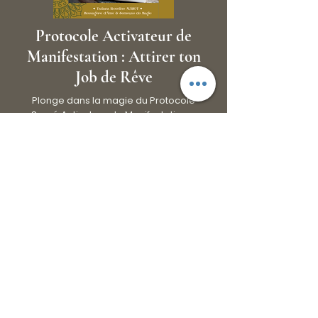
Protocole Activateur de
Manifestation : Attirer ton
Job de Rêve
Plonge dans la magie du Protocole
Sacré Activateur de Manifestation –
Job de Rêve à travers un format PDF
complet et guidé.
Ce guide sacré t’accompagne pas à
pas sur 21 jours d’activation
énergétique, pour ouvrir ton esprit et
ton champ vibratoire aux
opportunités professionnelles
alignées à ton âme et à tes talents.
Un véritable chemin d’alignement, de
clarté et de transformation, à ton
rythme, pour accueillir dans ta réalité
ton Job de Rêve, épanouissant,