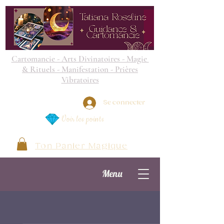
Cartomancie - Arts Divinatoires - Magie
& Rituels - Manifestation - Prières
Vibratoires
Se connecter
Voir les points
Ton Panier Magique
Menu