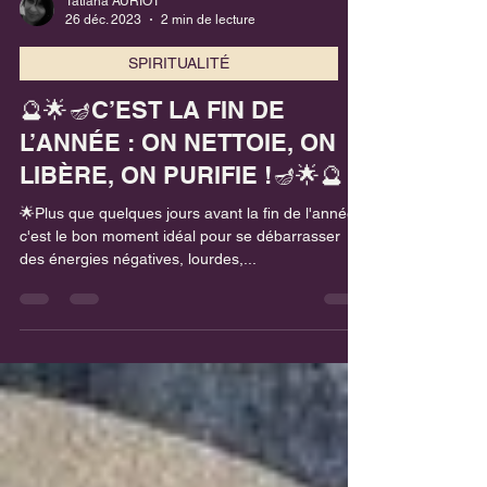
Tatiana AURIOT
26 déc. 2023
2 min de lecture
SPIRITUALITÉ
🔮🌟🪔C’EST LA FIN DE
L’ANNÉE : ON NETTOIE, ON
LIBÈRE, ON PURIFIE !🪔🌟🔮
🌟Plus que quelques jours avant la fin de l'année,
c'est le bon moment idéal pour se débarrasser
des énergies négatives, lourdes,...