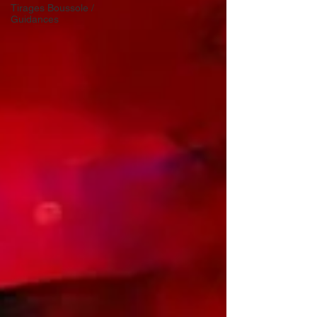
Tirages Boussole /
Guidances