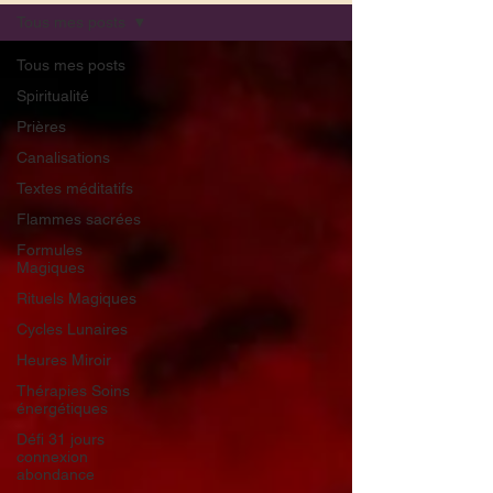
Tous mes posts
Tous mes posts
Spiritualité
Prières
Canalisations
Textes méditatifs
Flammes sacrées
Formules
Magiques
Rituels Magiques
Cycles Lunaires
Heures Miroir
Thérapies Soins
énergétiques
Défi 31 jours
connexion
abondance