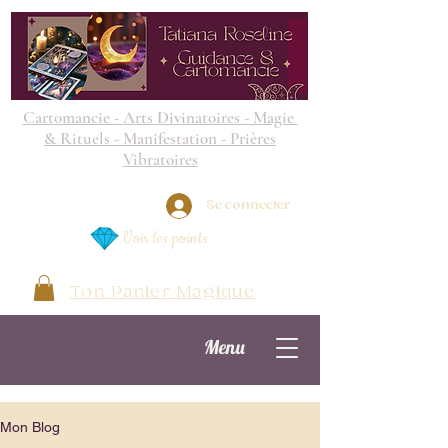
Cartomancie - Arts Divinatoires - Magie
& Rituels - Manifestation - Prières
Vibratoires
Se connecter
Voir les points
Ton Panier Magique
Menu
Mon Blog