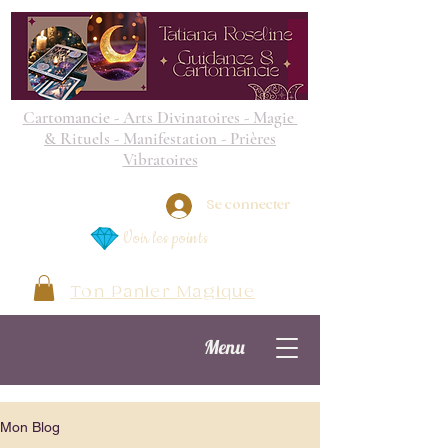
Cartomancie - Arts Divinatoires - Magie
& Rituels - Manifestation - Prières
Vibratoires
Se connecter
Voir les points
Ton Panier Magique
Menu
Mon Blog