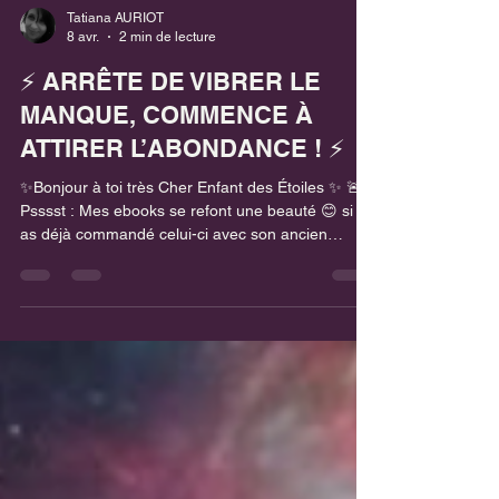
Tatiana AURIOT
8 avr.
2 min de lecture
⚡ ARRÊTE DE VIBRER LE
MANQUE, COMMENCE À
ATTIRER L’ABONDANCE ! ⚡
✨Bonjour à toi très Cher Enfant des Étoiles ✨ 🚨
Psssst : Mes ebooks se refont une beauté 😊 si tu
as déjà commandé celui-ci avec son ancien
design et que tu souhaites la nouvelle version (le
contenu est le même seul les visuels changent),
contacte-moi en MP 💚 Et si l'argent n'était plus
une source d'angoisse ? Tu connais cette
sensation de nœud à l'estomac au moment
d'ouvrir tes comptes ? Cette peur constante que
"ça ne suffise pas" ? Tu te sens bloqué(e)
financièrement ? Co