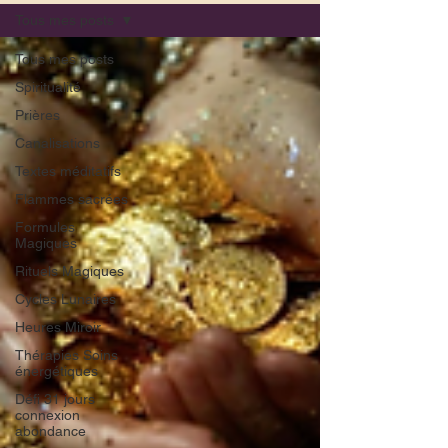
Tous mes posts
Tous mes posts
Spiritualité
Prières
Canalisations
Textes méditatifs
Flammes sacrées
Formules
Magiques
Rituels Magiques
Cycles Lunaires
Heures Miroir
Thérapies Soins
énergétiques
Défi 31 jours
connexion
abondance