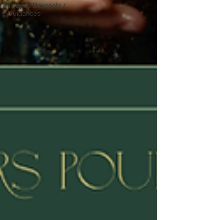
Tirages Boussole /
Guidances