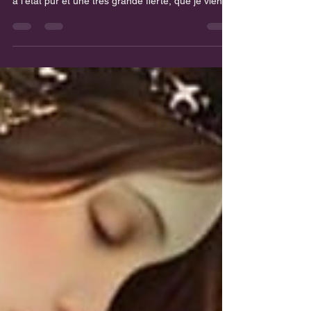
ARRIVE BIENTÔT !!!🔮✨
✨Bonjour à toi très Cher Enfant des Étoiles ✨ 📔
C'est toujours avec une immense joie, du bonheur
à l'état pur et une très grande fierté, que je viens
aujourd'hui t'annoncer la parution prochaine de
mon 3ème Livre : "Demande aux heures miroir !"
😊💜 📔Mon 3ème bébé sortira en librairie début
2026. Je t'en dirais plus prochainement. 📔
J'espère déjà que ce nouveau livre te plaira autant
que les deux premiers. 📔J'en profite pour
remercier tous mes lecteurs et lectrices pour leu