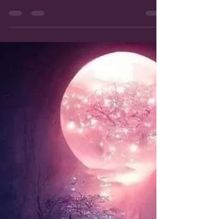
.·:·.☽✧JOYEUSE FETE DE
SAMHAIN - HONORER ET
PURIFIER NOS LIGNEES
ANCESTRALES✧☾.·:·.*
🎃✨ Samhain est une fête païenne celtique très
ancienne qui symbolise la séparation entre la
lumière et l'obscurité. En cette nuit du 31...