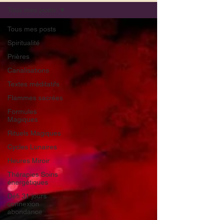
Tous mes posts
Tous mes posts
Spiritualité
Prières
Canalisations
Textes méditatifs
Flammes sacrées
Formules
Magiques
Rituels Magiques
Cycles Lunaires
Heures Miroir
Thérapies Soins
énergétiques
Défi 31 jours
connexion
abondance