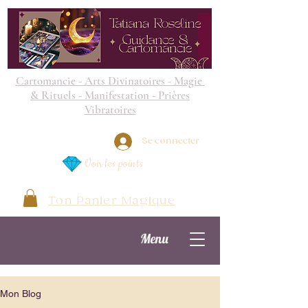
Cartomancie - Arts Divinatoires - Magie
& Rituels - Manifestation - Prières
Vibratoires
Se connecter
Voir les points
Ton Panier Magique
Menu
Mon Blog