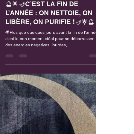
Tatiana AURIOT
26 déc. 2023
2 min de lecture
SPIRITUALITÉ
🔮🌟🪔C’EST LA FIN DE
L’ANNÉE : ON NETTOIE, ON
LIBÈRE, ON PURIFIE !🪔🌟🔮
🌟Plus que quelques jours avant la fin de l'année,
c'est le bon moment idéal pour se débarrasser
des énergies négatives, lourdes,...