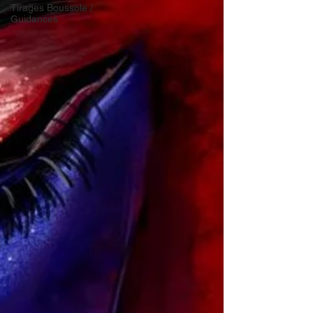
Tirages Boussole /
Guidances