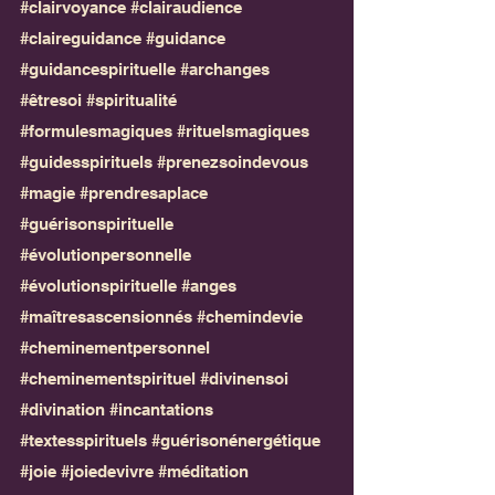
#clairvoyance
#clairaudience
#claireguidance
#guidance
#guidancespirituelle
#archanges
#êtresoi
#spiritualité
#formulesmagiques
#rituelsmagiques
#guidesspirituels
#prenezsoindevous
#magie
#prendresaplace
#guérisonspirituelle
#évolutionpersonnelle
#évolutionspirituelle
#anges
#maîtresascensionnés
#chemindevie
#cheminementpersonnel
#cheminementspirituel
#divinensoi
#divination
#incantations
#textesspirituels
#guérisonénergétique
#joie
#joiedevivre
#méditation