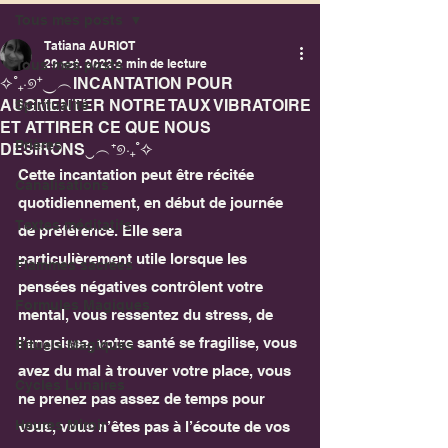
Tous mes posts
Tatiana AURIOT
29 oct. 2022
2 min de lecture
Tous mes posts
✧˚₊‧୭⁺‿︵INCANTATION POUR
AUGMENTER NOTRE TAUX VIBRATOIRE
Spiritualité
ET ATTIRER CE QUE NOUS
Prières
DÉSIRONS‿︵⁺୭‧₊˚✧
Cette incantation peut être récitée 
Canalisations
quotidiennement, en début de journée 
Textes méditatifs
de préférence. Elle sera 
particulièrement utile lorsque les 
Flammes sacrées
pensées négatives contrôlent votre 
Formules Magiques
mental, vous ressentez du stress, de 
l’angoisse, votre santé se fragilise, vous 
Rituels Magiques
avez du mal à trouver votre place, vous 
Cycles Lunaires
ne prenez pas assez de temps pour 
Heures Miroir
vous, vous n’êtes pas à l’écoute de vos 