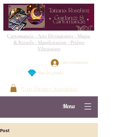
Cartomancie - Arts Divinatoires - Magie
& Rituels - Manifestation - Prières
Vibratoires
Se connecter
Voir les points
Ton Panier Magique
Menu
Post