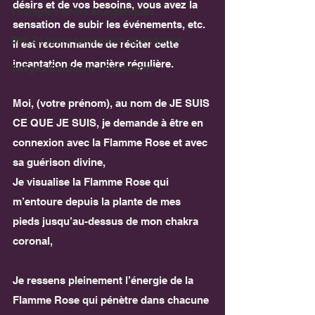
désirs et de vos besoins, vous avez la 
Thérapies Soins énergétiques
sensation de subir les événements, etc. 
Défi 31 jours connexion abondance
Il est recommandé de réciter cette 
incantation de manière régulière.
Tirages Boussole / Guidances
Moi, (votre prénom), au nom de JE SUIS 
CE QUE JE SUIS, je demande à être en 
connexion avec la Flamme Rose et avec 
sa guérison divine,
Je visualise la Flamme Rose qui 
m’entoure depuis la plante de mes 
pieds jusqu’au-dessus de mon chakra 
coronal,
Je ressens pleinement l’énergie de la 
Flamme Rose qui pénètre dans chacune 