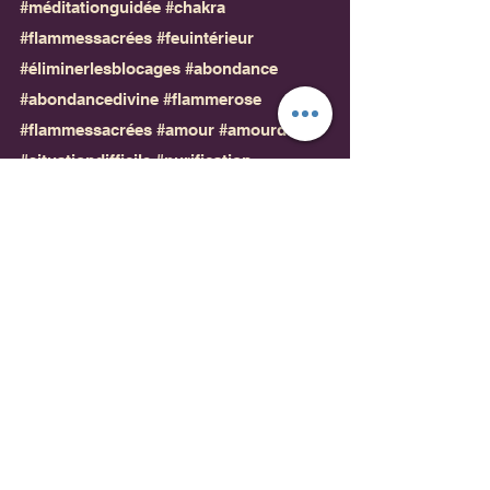
#méditationguidée
#chakra
#flammessacrées
#feuintérieur
#éliminerlesblocages
#abondance
#abondancedivine
#flammerose
#flammessacrées
#amour
#amourdivin
#situationdifficile
#purification
#guérisonémotionnelle
#évolutionémotionnelle
#intelligenceémotionnelle
#voeux
#demandesàlunivers
#souhaits
#déesseabundantia
#déesses
#protection
#protectionénergétique
#protectionspirituelle
#tauxvibratoire