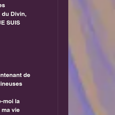
es 
 du Divin,
JE SUIS 
ntenant de 
mineuses 
-moi la 
 ma vie 