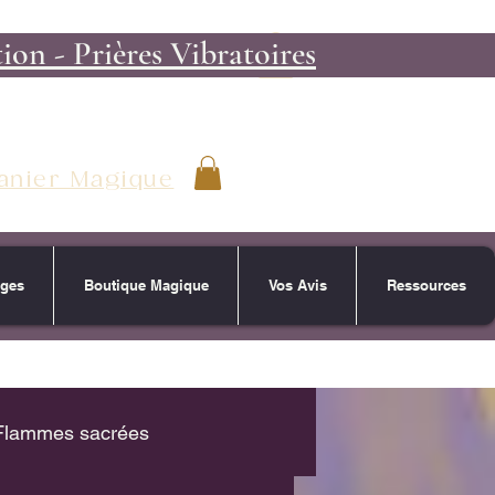
on - Prières Vibratoires
anier Magique
ages
Boutique Magique
Vos Avis
Ressources
Flammes sacrées