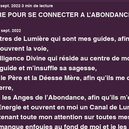
 sept. 2022
3 min de lecture
uels Magiques
Cycles Lunaires
Heures Miroir
E POUR SE CONNECTER A L’ABONDANCE
es
Défi 31 jours connexion abondance
Tirages 
 sept. 2022
tres de Lumière qui sont mes guides, afin
ouvrent la voie,
elligence Divine qui réside au centre de m
 guide et m’insuffle sa sagesse,
le Père et la Déesse Mère, afin qu’ils me
erre,
 les Anges de l’Abondance, afin qu’ils m’
Energie et ouvrent en moi un Canal de Lu
tenant toute mon attention sur toutes me
manque enfouies au fond de moi et je les