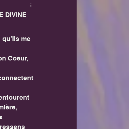
 DIVINE
Boussole / Guidances
 qu’Ils me 
on Coeur, 
 connectent 
entourent 
mière,
s 
 ressens 