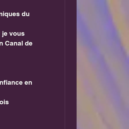
miques du 
je vous 
n Canal de 
nfiance en 
ois 