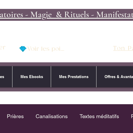
toires - Magie & Rituels - Manifestati
er
Ton P
Voir les points
res
Mes Ebooks
Mes Prestations
Offres & Avant
Prières
Canalisations
Textes méditatifs