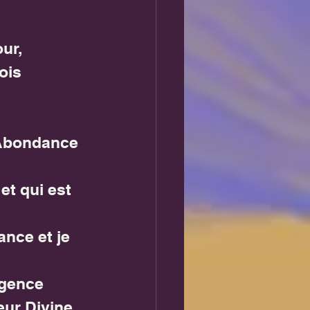
ur,
ois 
’Abondance 
et qui est 
nce et je 
igence 
eur Divine 