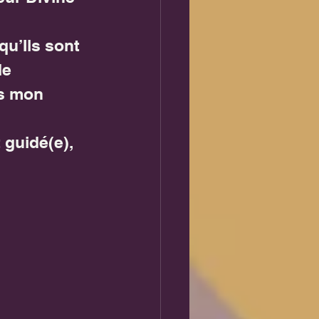
u’Ils sont 
de 
rs mon 
guidé(e), 