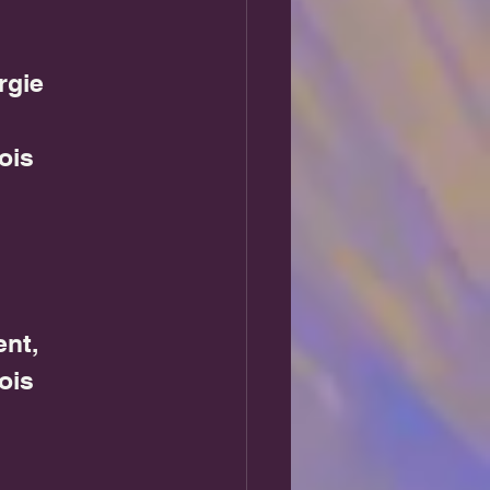
rgie 
ois 
ent,
ois 