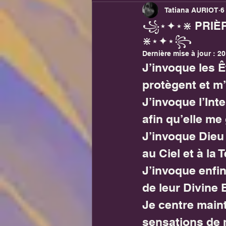
Tatiana AURIOT
6
Formules Magiques
Rit
꧁⋆✦⋆⋇ PRIÈR
⋇⋆✦⋆꧂
Thérapies Soins énergétiqu
Dernière mise à jour :
20
J’invoque les Ê
protègent et m’
J’invoque l’Int
afin qu’elle me
J’invoque Dieu 
au Ciel et à la T
J’invoque enfin
de leur Divine 
Je centre main
sensations de 