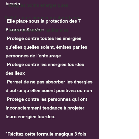
besoin.
Thérapies Soins énergétiques
Défi 31 jours connexion abondance
 Elle place sous la protection des 7 
Flammes Sacrées
Tirages Boussole / Guidances
 Protège contre toutes les énergies 
qu’elles quelles soient, émises par les 
personnes de l’entourage
 Protège contre les énergies lourdes 
des lieux
 Permet de ne pas absorber les énergies 
d’autrui qu’elles soient positives ou non
 Protège contre les personnes qui ont 
inconsciemment tendance à projeter 
leurs énergies lourdes.
*Récitez cette formule magique 3 fois 