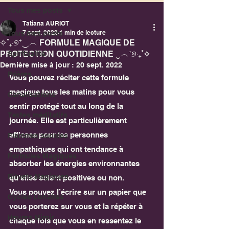
Tous mes posts
Tatiana AURIOT
7 sept. 2022
1 min de lecture
Tous mes posts
✧˚₊‧୭⁺‿︵ FORMULE MAGIQUE DE
PROTECTION QUOTIDIENNE ‿︵⁺୭‧₊˚✧
Spiritualité
Dernière mise à jour :
20 sept. 2022
Prières
Vous pouvez réciter cette formule 
magique tous les matins pour vous 
Canalisations
sentir protégé tout au long de la 
Textes méditatifs
journée. Elle est particulièrement 
efficace pour les personnes 
Flammes sacrées
empathiques qui ont tendance à 
Formules Magiques
absorber les énergies environnantes 
Rituels Magiques
qu’elles soient positives ou non.
Vous pouvez l’écrire sur un papier que 
Cycles Lunaires
vous porterez sur vous et la répéter à 
Heures Miroir
chaque fois que vous en ressentez le 