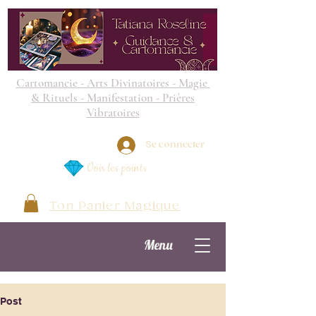
Cartomancie - Arts Divinatoires - Magie
& Rituels - Manifestation - Prières
Vibratoires
Se connecter
Voir les points
Ton Panier Magique
Menu
Post