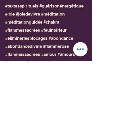
#textesspirituels
#guérisonénergétique
#joie
#joiedevivre
#méditation
#méditationguidée
#chakra
#flammessacrées
#feuintérieur
#éliminerlesblocages
#abondance
#abondancedivine
#flammerose
#flammessacrées
#amour
#amourdivin
#situationdifficile
#purification
#guérisonémotionnelle
#évolutionémotionnelle
#intelligenceémotionnelle
#voeux
#demandesàlunivers
#souhaits
#déesseabundantia
#déesses
#protection
#protectionénergétique
#protectionspirituelle
Formules Magiques