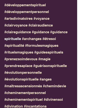
#développementspirituel
#développementpersonnel
#artsdivinatoires
#voyance
#clairvoyance
#clairaudience
#claireguidance
#guidance
#guidance
spirituelle 
#archanges
#êtresoi
#spiritualité
#formulesmagiques
#rituelsmagiques
#guidesspirituels
#prenezsoindevous
#magie
#prendresaplace
#guérisonspirituelle
#évolutionpersonnelle
#évolutionspirituelle
#anges
#maîtresascensionnés
#chemindevie
#cheminementpersonnel
#cheminementspirituel
#divinensoi
#divination
#incantations