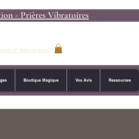
on - Prières Vibratoires
anier Magique
ages
Boutique Magique
Vos Avis
Ressources