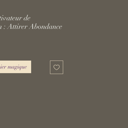
tivateur de
n : Attirer Abondance
nier magique