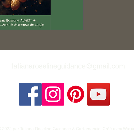
tatianaroselineguidance@gmail.com
 2022 par Tatiana Roseline Guidance & Cartomancie. Créé avec Wix.