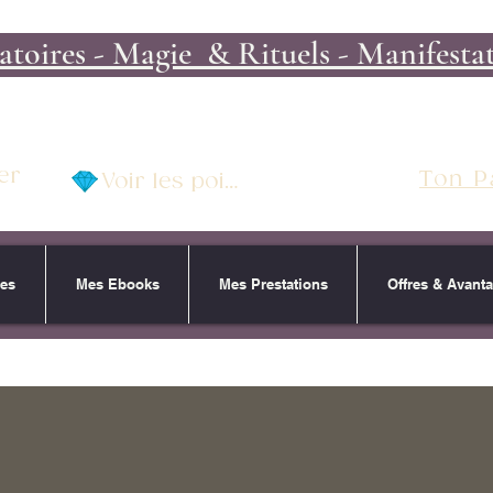
toires - Magie & Rituels - Manifestati
er
Ton P
Voir les points
res
Mes Ebooks
Mes Prestations
Offres & Avant