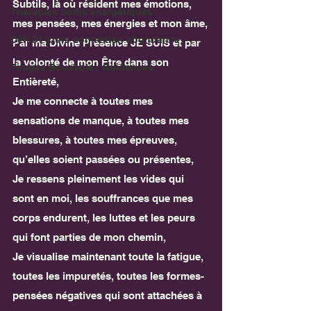
Subtils, là où résident mes émotions, 
Thérapies Soins énergétiques
mes pensées, mes énergies et mon âme,
Défi 31 jours connexion abondance
Par ma Divine Présence JE SUIS et par 
la volonté de mon Être dans son 
Tirages Boussole / Guidances
Entièreté,
Je me connecte à toutes mes 
sensations de manque, à toutes mes 
blessures, à toutes mes épreuves, 
qu’elles soient passées ou présentes,
Je ressens pleinement les vides qui 
sont en moi, les souffrances que mes 
corps endurent, les luttes et les peurs 
qui font parties de mon chemin,
Je visualise maintenant toute la fatigue, 
toutes les impuretés, toutes les formes-
pensées négatives qui sont attachées à 