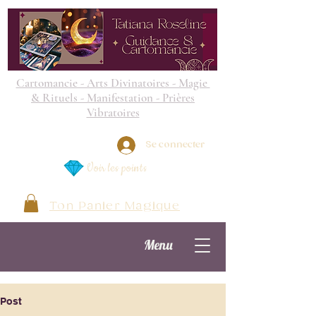
Cartomancie - Arts Divinatoires - Magie
& Rituels - Manifestation - Prières
Vibratoires
Se connecter
Voir les points
Ton Panier Magique
Menu
Post