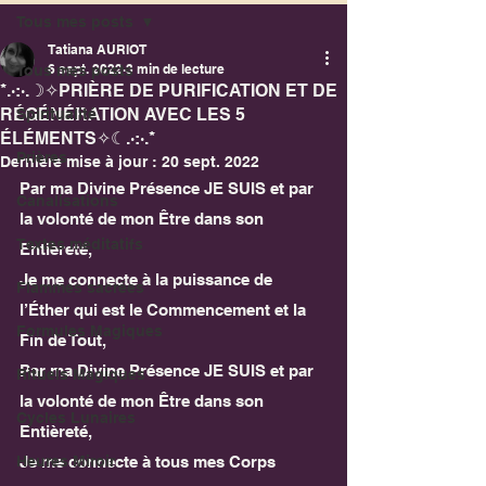
Tous mes posts
Tatiana AURIOT
6 sept. 2022
3 min de lecture
Tous mes posts
*.·:·.☽✧PRIÈRE DE PURIFICATION ET DE
RÉGÉNÉRATION AVEC LES 5
Spiritualité
ÉLÉMENTS✧☾.·:·.*
Prières
Dernière mise à jour :
20 sept. 2022
Par ma Divine Présence JE SUIS et par 
Canalisations
la volonté de mon Être dans son 
Textes méditatifs
Entièreté,
Je me connecte à la puissance de 
Flammes sacrées
l’Éther qui est le Commencement et la 
Formules Magiques
Fin de Tout,
Par ma Divine Présence JE SUIS et par 
Rituels Magiques
la volonté de mon Être dans son 
Cycles Lunaires
Entièreté,
Heures Miroir
Je me connecte à tous mes Corps 