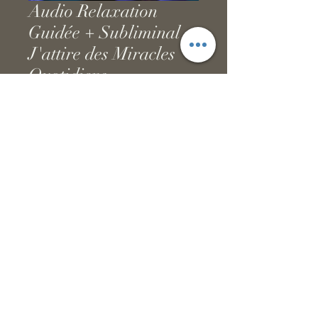
Audio Relaxation
Guidée + Subliminal
J'attire des Miracles
Quotidiens
Prix
12,00 €
Ajouter au panier magique
Politique de confidentialité
tatianaroselineguidance@gmail.com