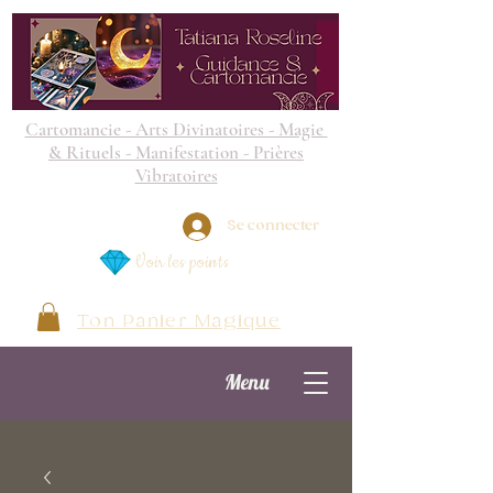
Cartomancie - Arts Divinatoires - Magie
& Rituels - Manifestation - Prières
Vibratoires
Se connecter
Voir les points
Ton Panier Magique
Menu