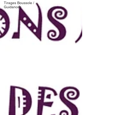
Tirages Boussole /
Guidances