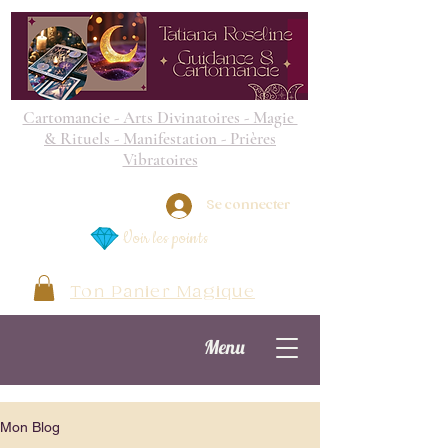
Cartomancie - Arts Divinatoires - Magie
& Rituels - Manifestation - Prières
Vibratoires
Se connecter
Voir les points
Ton Panier Magique
Menu
Mon Blog