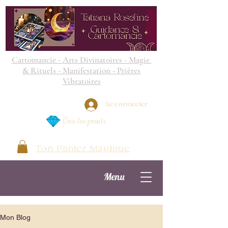
Cartomancie - Arts Divinatoires - Magie
& Rituels - Manifestation - Prières
Vibratoires
Se connecter
Voir les points
Ton Panier Magique
Menu
Mon Blog