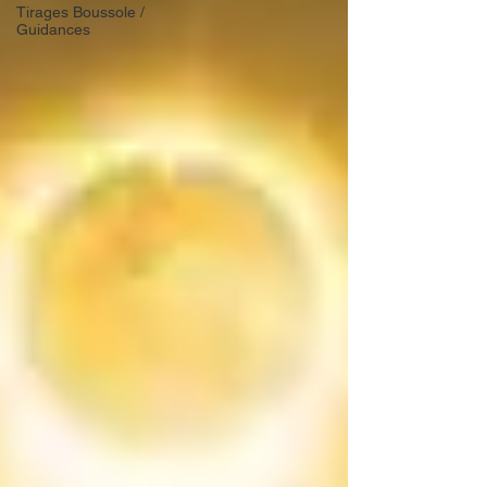
Tirages Boussole /
Guidances