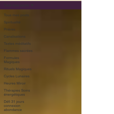
Tous mes posts
Tous mes posts
Spiritualité
Prières
Canalisations
Textes méditatifs
Flammes sacrées
Formules
Magiques
Rituels Magiques
Cycles Lunaires
Heures Miroir
Thérapies Soins
énergétiques
Défi 31 jours
connexion
abondance