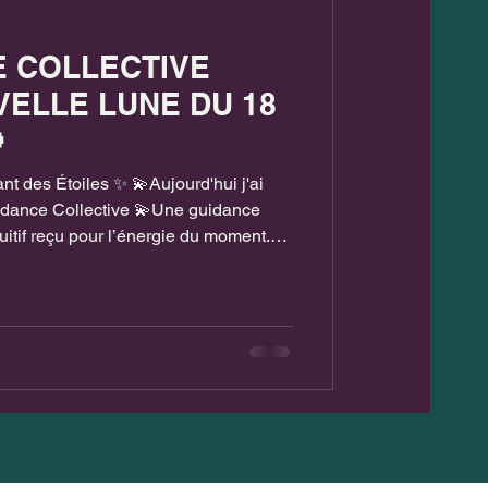
E COLLECTIVE
ELLE LUNE DU 18

nt des Étoiles ✨ 💫Aujourd'hui j'ai
idance Collective 💫Une guidance
uitif reçu pour l’énergie du moment.
seule personne, mais à toutes celles
 en la lisant. 💫Les cartes et les
vibrations actuelles et les
’âmes traversent en même temps. 💫
nt particulière