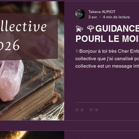
giques
Rituels Magiques
Cycles Lun
Tatiana AURIOT
3 avr.
4 min de lecture
💫 🌹GUIDANC
 énergétiques
Défi 31 jours connexion 
POURL LE MOIS
✨Bonjour à toi très Cher Enf
collective que j'ai canalisé 
collective est un message int
Elle ne s’adresse pas à une 
et ceux qui ressentent un écho
messages viennent capter les 
mouvements que beaucoup d
Si certaines phrases résonne