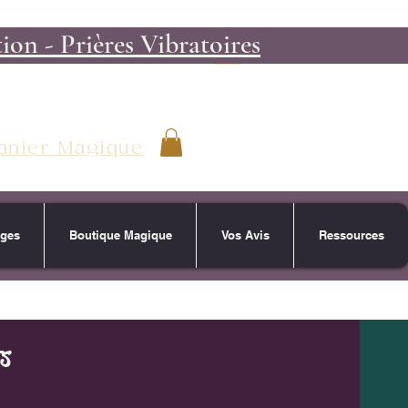
on - Prières Vibratoires
anier Magique
ages
Boutique Magique
Vos Avis
Ressources
fs