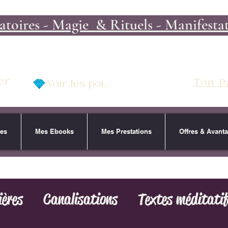
toires - Magie & Rituels - Manifestati
er
Ton P
Voir les points
res
Mes Ebooks
Mes Prestations
Offres & Avant
ières
Canalisations
Textes méditati