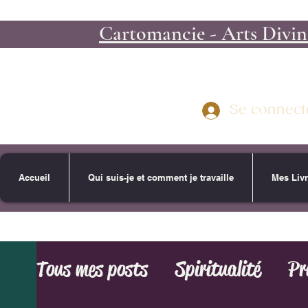
Cartomancie - Arts Divina
Se connect
Accueil
Qui suis-je et comment je travaille
Mes Liv
Tous mes posts
Spiritualité
Pr