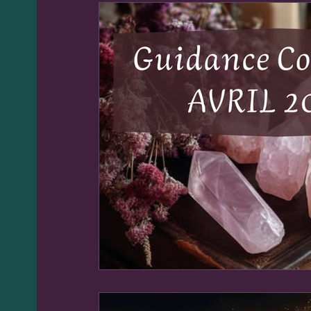
Flammes sacrées
Formules Ma
Heures Miroir
Thérapies Soins
Tirages Boussole / Guidances