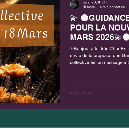
Tatiana AURIOT
18 mars
4 min de lecture
💫 🌑GUIDANC
POUR LA NOUV
MARS 2026💫
✨Bonjour à toi très Cher Enfa
envie de te proposer une Gu
collective est un message int
Elle ne s’adresse pas à une 
et ceux qui ressentent un écho
messages viennent capter les 
mouvements que beaucoup d
Si certaines phrases résonne