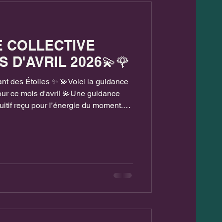
aires
E COLLECTIVE
abondance
 D'AVRIL 2026💫🌹
ant des Étoiles ✨ 💫Voici la guidance
pour ce mois d'avril 💫Une guidance
uitif reçu pour l’énergie du moment.
seule personne, mais à toutes celles
 en la lisant. 💫Les cartes et les
vibrations actuelles et les
’âmes traversent en même temps. 💫
nt partic