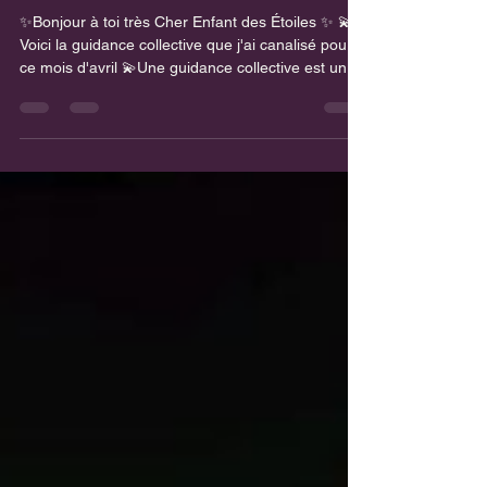
💫🌹
✨Bonjour à toi très Cher Enfant des Étoiles ✨ 💫
Voici la guidance collective que j'ai canalisé pour
ce mois d'avril 💫Une guidance collective est un
message intuitif reçu pour l’énergie du moment.
Elle ne s’adresse pas à une seule personne, mais
à toutes celles et ceux qui ressentent un écho en
la lisant. 💫Les cartes et les messages viennent
capter les vibrations actuelles et les mouvements
que beaucoup d’âmes traversent en même temps.
💫Si certaines phrases résonnent partic