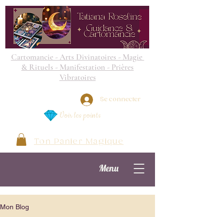
Cartomancie - Arts Divinatoires - Magie
& Rituels - Manifestation - Prières
Vibratoires
Se connecter
Voir les points
Ton Panier Magique
Menu
Mon Blog