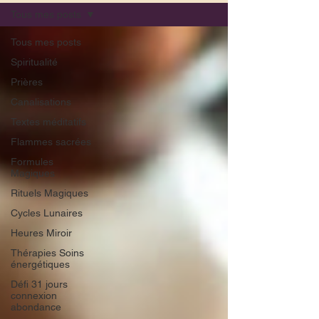
Tous mes posts
Tous mes posts
Spiritualité
Prières
Canalisations
Textes méditatifs
Flammes sacrées
Formules
Magiques
Rituels Magiques
Cycles Lunaires
Heures Miroir
Thérapies Soins
énergétiques
Défi 31 jours
connexion
abondance