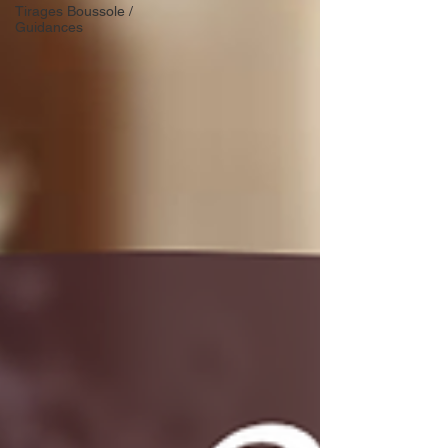
Tirages Boussole /
Guidances