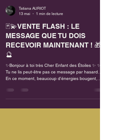
Tatiana AURIOT
13 mai
1 min de lecture
🃏💫VENTE FLASH : LE
MESSAGE QUE TU DOIS
RECEVOIR MAINTENANT ! 🎁
🔮
✨Bonjour à toi très Cher Enfant des Étoiles ✨ ✨
Tu ne lis peut-être pas ce message par hasard…
En ce moment, beaucoup d’énergies bougent,
certaines situations évoluent, d’autres demandent
à être comprises ou éclaircies 🌙💫 Et parfois… un
simple message peut suffire à remettre de la
clarté, de l’espoir ou une direction sur notre
chemin. 🌿 C’est pourquoi aujourd’hui, je te