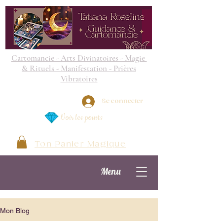
Cartomancie - Arts Divinatoires - Magie
& Rituels - Manifestation - Prières
Vibratoires
Se connecter
Voir les points
Ton Panier Magique
Menu
Mon Blog