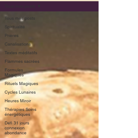
Tous mes posts
Tous mes posts
Spiritualité
Prières
Canalisations
Textes méditatifs
Flammes sacrées
Formules
Magiques
Rituels Magiques
Cycles Lunaires
Heures Miroir
Thérapies Soins
énergétiques
Défi 31 jours
connexion
abondance