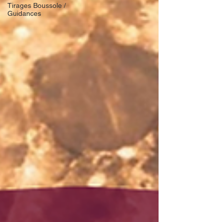
Tirages Boussole /
Guidances