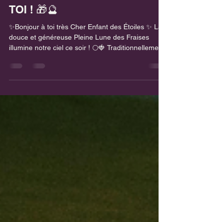
MESSAGE QUE LA PLEINE
LUNE DES FRAISES A POUR
TOI ! 🎁🔮
✨Bonjour à toi très Cher Enfant des Étoiles ✨ La
douce et généreuse Pleine Lune des Fraises
illumine notre ciel ce soir ! 🌕🍓 Traditionnellement
liée à la période de la récolte des petits fruits
d'été, cette Pleine Lune est un moment de
maturation, de douceur et de célébration. C’est
l’une des lunaisons les plus bienveillantes de
l’année, idéale pour récolter les fruits des efforts
que tu as semés ces derniers mois. L’énergie de
la Pleine Lune des Fraises est particulièremen