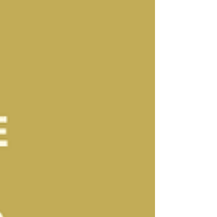
propose une VENTE FLASH EXCEPTIONNELLE :
🔮 “LE MESSAGE QUE TU DOIS RECEVOIR
AUJOURD’HUI” 🔮 ✨ Une guida