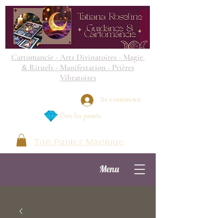
Cartomancie - Arts Divinatoires - Magie
& Rituels - Manifestation - Prières
Vibratoires
Se connecter
Voir les points
Ton Panier Magique
Menu