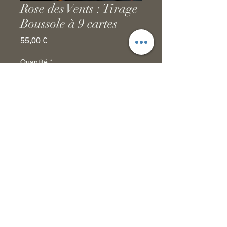
Rose des Vents : Tirage
Boussole à 9 cartes
Prix
55,00 €
Quantité
*
Ajouter au panier magique
Politique de confidentialité
tatianaroselineguidance@gmail.com