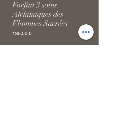
Forfait 3 soins
Alchimiques des
Flammes Sacrées
Prix
135,00 €
Quantité
*
Ajouter au panier magique
Politique de confidentialité
tatianaroselineguidance@gmail.com