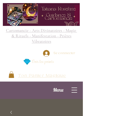
Cartomancie - Arts Divinatoires - Magie
& Rituels - Manifestation - Prières
Vibratoires
Se connecter
Voir les points
Ton Panier Magique
Menu